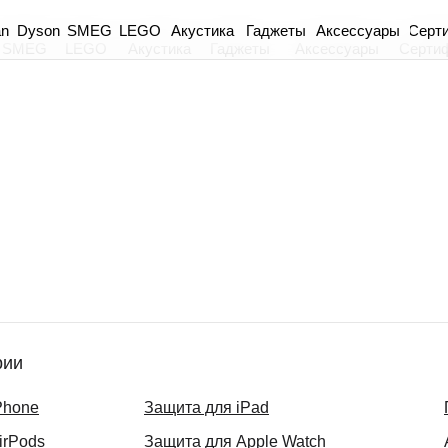
an
Dyson
Акустика
Гаджеты
Аксессуары
Серт
SMEG
LEGO
SMEG
LEGO
Акустика
Гаджеты
Аксессуары
Серти
рии
Phone
Защита для iPad
irPods
Защита для Apple Watch