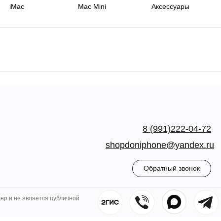
iMac
Mac Mini
Аксессуары
8 (991)222-04-72
shopdoniphone@yandex.ru
Обратный звонок
ер и не является публичной