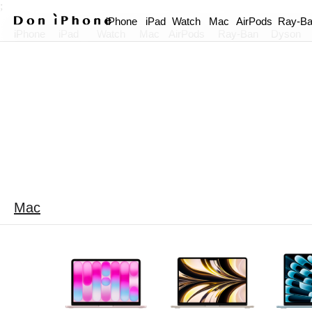
;
iPhone
iPad
Watch
Mac
AirPods
Ray-B
iPhone
iPad
Watch
Mac
AirPods
Ray-Ban
Dyson
Mac