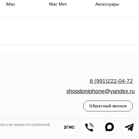
iMac
Mac Mini
Аксессуары
8 (991)222-04-72
shopdoniphone@yandex.ru
Обратный звонок
ер и не является публичной