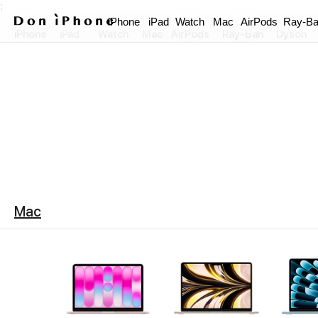
;
iPhone
iPad
Watch
Mac
AirPods
Ray-B
iPhone
iPad
Watch
Mac
AirPods
Ray-Ban
Dyson
Mac