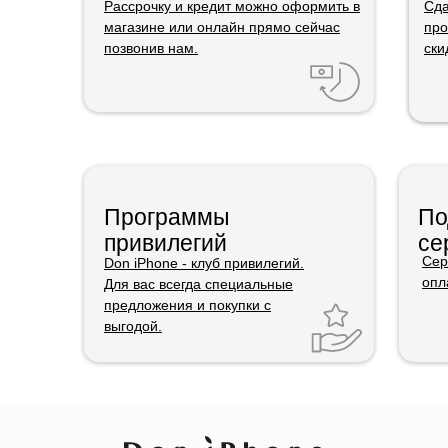
Рассрочку и кредит можно оформить в
Сда
магазине или онлайн прямо сейчас
про
позвонив нам.
ски
Программы
По
привилегий
се
Сер
Don iPhone - клуб привилегий.
опл
Для вас всегда специальные
предложения и покупки с
выгодой.