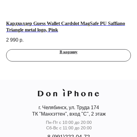
Кардхолдер Guess Wallet Cardslot MagSafe PU Saffiano
Че
Triangle metal logo, Pink
ch
2 990
р.
1 
В корзину
г. Челябинск, ул. Труда 174
ТК "Манхэттен", вход "С", 2 этаж
Пн-Пт с 10:00 до 20:00
Сб-Вс с 11:00 до 20:00
8 (991)222-04-72