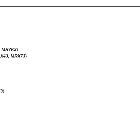
, MR7K3
)
X43, MRX73
)
K3
)