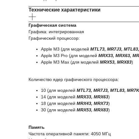
Технические характеристики
Графическая система
Графика: интегрированная
Графический процессор:
Apple M3 (для моделей
MTL73, MR7J3, MTL83
Apple M3 Pro (для моделей
MRX33, MRX63, MR
Apple M3 Max (для моделей
MRX53, MRX83
)
Количество ядер графического процессора:
10 (для моделей
MTL73, MR7J3, MTL83, MR7
14 (для моделей
MRX33, MRX63
)
18 (для моделей
MRX43, MRX73
)
30 (для моделей
MRX53, MRX83
)
Память
Частота оперативной памяти: 4050 МГц