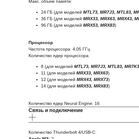
Макс. объем памяти:
24 ГБ (для моделей
MTL73, MR7J3, MTL83, M
36 ГБ (для моделей
MRX33, MRX63, MRX43, M
96 ГБ (для моделей
MRX53, MRX83
)
Процессор
Частота процессора: 4,05 ГГц
Количество ядер процессора:
8 (для моделей
MTL73, MR7J3, MTL83, MR7K
11 (для моделей
MRX33, MRX63
)
12 (для моделей
MRX43, MRX73
)
14 (для моделей
MRX53, MRX83
)
Количество ядер Neural Engine: 16
Связь и подключение
Количество Thunderbolt 4/USB‑C:
Apple M3:
2