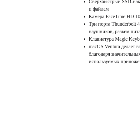
Сверхбыстрый SSD-нак
и файлам
Камера FасеТimе НD 1
Три порта Thunderbolt 
наушников, разъём пит
Клавиатура Magic Keybo
macOS Ventura делает 
благодаря значительны
используемых приложе