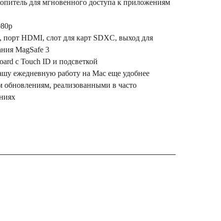
опитель для мгновенного доступа к приложениям
080p
4, порт НDМІ, слот для карт SDXC, выход для
ания MagSafe 3
ard c Touch ID и подсветкой
вашу ежедневную работу на Мас еще удобнее
м обновлениям, реализованными в часто
ниях