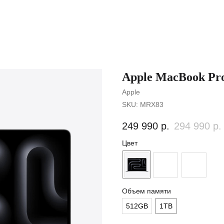
Apple MacBook Pr
Apple
SKU:
MRX83
249 990
р.
294 990
р.
Цвет
Объем памяти
512GB
1TB