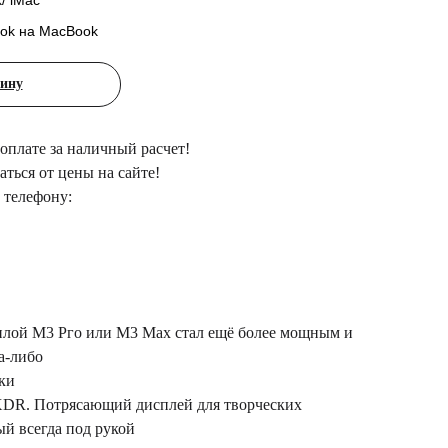
/ iMac
ok на MacBook
зину
 оплате за наличный расчет!
ться от цены на сайте!
 телефону:
илой М3 Рго или М3 Мах стал ещё более мощным и
а-либо
дки
 XDR. Потрясающий дисплей для творческих
ый всегда под рукой