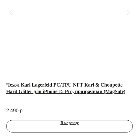
Чехол Karl Lagerfeld PC/TPU NFT Karl & Choupette
То
Hard Glitter для iPhone 15 Pro, прозрачный (MagSafe)
14
2 490
р.
В корзину