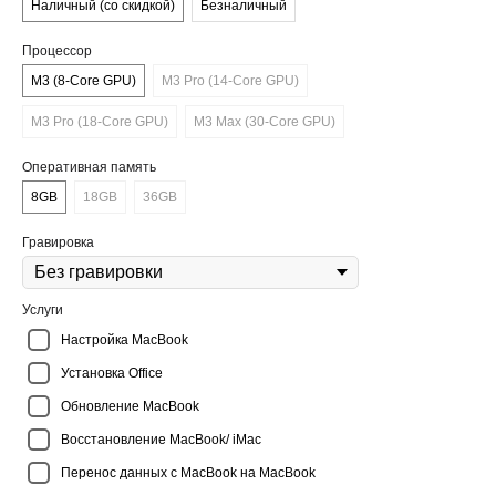
Наличный (со скидкой)
Безналичный
Процессор
M3 (8-Core GPU)
M3 Pro (14-Core GPU)
M3 Pro (18-Core GPU)
M3 Max (30-Core GPU)
Оперативная память
8GB
18GB
36GB
Гравировка
Услуги
Настройка MacBook
Установка Office
Обновление MacBook
Восстановление MacBook/ iMac
Перенос данных с MacBook на MacBook