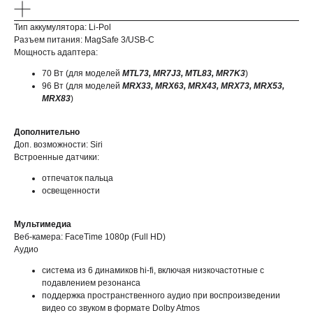
Тип аккумулятора: Li-Pol
Разъем питания: MagSafe 3/USB-C
Мощность адаптера:
70 Вт (для моделей
MTL73, MR7J3, MTL83, MR7K3
)
96 Вт (для моделей
MRX33, MRX63, MRX43, MRX73, MRX53,
MRX83
)
Дополнительно
Доп. возможности: Siri
Встроенные датчики:
отпечаток пальца
освещенности
Мультимедиа
Веб-камера: FaceTime 1080p (Full HD)
Аудио
система из 6 динамиков hi-fi, включая низкочастотные с
подавлением резонанса
поддержка пространственного аудио при воспроизведении
видео со звуком в формате Dolby Atmos