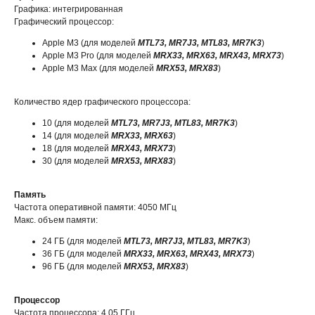
Графика: интегрированная
Графический процессор:
Apple M3 (для моделей
MTL73, MR7J3, MTL83, MR7K3
)
Apple M3 Pro (для моделей
MRX33, MRX63, MRX43, MRX73
)
Apple M3 Max (для моделей
MRX53, MRX83
)
Количество ядер графического процессора:
10 (для моделей
MTL73, MR7J3, MTL83, MR7K3
)
14 (для моделей
MRX33, MRX63
)
18 (для моделей
MRX43, MRX73
)
30 (для моделей
MRX53, MRX83
)
Память
Частота оперативной памяти: 4050 МГц
Макс. объем памяти:
24 ГБ (для моделей
MTL73, MR7J3, MTL83, MR7K3
)
36 ГБ (для моделей
MRX33, MRX63, MRX43, MRX73
)
96 ГБ (для моделей
MRX53, MRX83
)
Процессор
Частота процессора: 4,05 ГГц