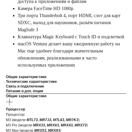
доступа к приложениям и файлам
Камера FасеТimе НD 1080p
Три порта Thunderbolt 4, порт НDМІ, слот для карт
SDXC, выход для наушников, разъём питания
MagSafe 3
Клавиатура Magic Keyboard c Touch ID и подсветкой
macOS Ventura делает вашу ежедневную работу на
Мас еще удобнее благодаря значительным
обновлениям, реализованными в часто
используемых приложениях
Общие характеристики
Технические характеристики
Связь и подключение
Питание и доп. опции
Общие характеристики
Процессор
Процессор:
M3 (модели
MTL73, MR7J3, MTL83, MR7K3
)
M3 Pro (модели
MRX33, MRX63, MRX43, MRX73
)
M3 Max (модели
MRX53, MRX83
)