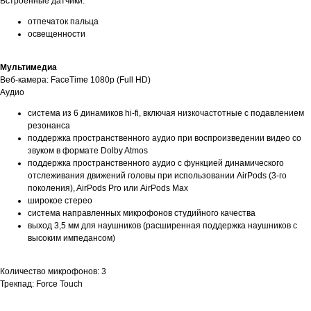
Встроенные датчики:
отпечаток пальца
освещенности
Мультимедиа
Веб-камера: FaceTime 1080p (Full HD)
Аудио
система из 6 динамиков hi-fi, включая низкочастотные с подавлением
резонанса
поддержка пространственного аудио при воспроизведении видео со
звуком в формате Dolby Atmos
поддержка пространственного аудио с функцией динамического
отслеживания движений головы при использовании AirPods (3‑го
поколения), AirPods Pro или AirPods Max
широкое стерео
система направленных микрофонов студийного качества
выход 3,5 мм для наушников (расширенная поддержка наушников с
высоким импедансом)
Количество микрофонов: 3
Трекпад: Force Touch