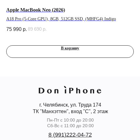
для
Apple MacBook Neo (2026)
Да
бе
A18 Pro (5-Core GPU), 8GB, 512GB SSD, (MHFG4) Indigo
89 690
р.
75 990
р.
2 
В корзину
г. Челябинск, ул. Труда 174
ТК "Манхэттен", вход "С", 2 этаж
Пн-Пт с 10:00 до 20:00
Сб-Вс с 11:00 до 20:00
8 (991)222-04-72