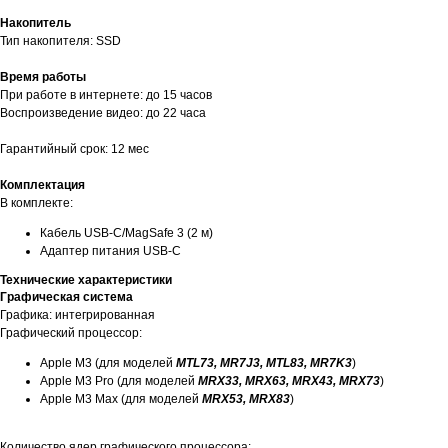
Накопитель
Тип накопителя: SSD
Время работы
При работе в интернете: до 15 часов
Воспроизведение видео: до 22 часа
Гарантийный срок: 12 мес
Комплектация
В комплекте:
Кабель USB-C/MagSafe 3 (2 м)
Адаптер питания USB‑C
Технические характеристики
Графическая система
Графика: интегрированная
Графический процессор:
Apple M3 (для моделей
MTL73, MR7J3, MTL83, MR7K3
)
Apple M3 Pro (для моделей
MRX33, MRX63, MRX43, MRX73
)
Apple M3 Max (для моделей
MRX53, MRX83
)
Количество ядер графического процессора: