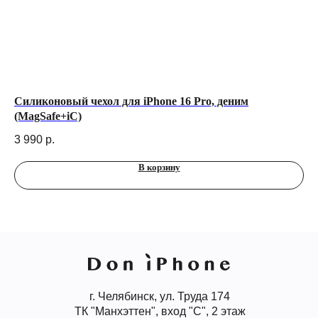
Силиконовый чехол для iPhone 16 Pro, деним
По
(MagSafe+iC)
Ma
3 990
р.
6 
В корзину
г. Челябинск, ул. Труда 174
ТК "Манхэттен", вход "С", 2 этаж