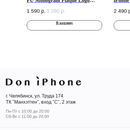
PU Monogram Plaque Logo
iPhone
With Strap Hard для iPhone 14
(MagSa
1 590
р.
3 290
р.
2 490
Pro, черный
В корзину
г. Челябинск, ул. Труда 174
ТК "Манхэттен", вход "С", 2 этаж
Пн-Пт с 10:00 до 20:00
Сб-Вс с 11:00 до 20:00