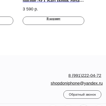
silicone NFT Karl Ikonik Metal
pin&Camera Hard для iPhone
3 590
р.
17 Pro Max, White
В корзину
8 (991)222-04-72
shopdoniphone@yandex.ru
Обратный звонок