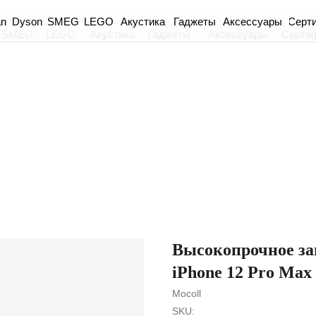
an
Dyson
Акустика
Гаджеты
Аксессуары
Серт
SMEG
LEGO
SMEG
LEGO
Акустика
Гаджеты
Аксессуары
Серти
Высокопрочное защ
iPhone 12 Pro Max
Mocoll
SKU: