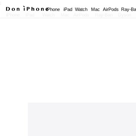
;
iPhone
iPad
Watch
Mac
AirPods
Ray-B
iPhone
iPad
Watch
Mac
AirPods
Ray-Ban
Dyson