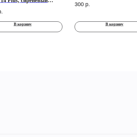
 14 Plus, сиреневый
300
р.
fe)
р.
В корзину
В корзину