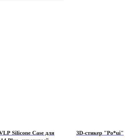
VLP Silicone Сase для
3D-стикер "Po*ui"