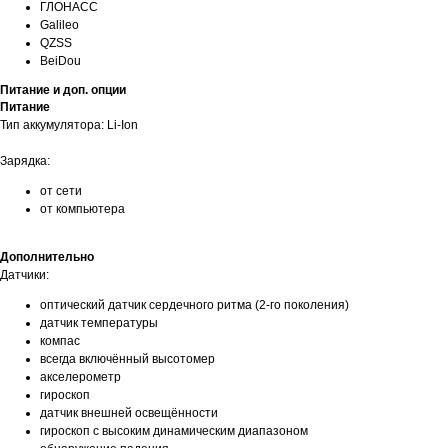
ГЛОНАСС
Galileo
QZSS
BeiDou
Питание и доп. опции
Питание
Тип аккумулятора: Li-Ion
Зарядка:
от сети
от компьютера
Дополнительно
Датчики:
оптический датчик сердечного ритма (2‑го поколения)
датчик температуры
компас
всегда включённый высотомер
акселерометр
гироскоп
датчик внешней освещённости
гироскоп с высоким динамическим диапазоном