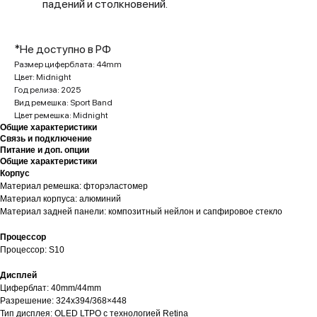
падений и столкновений.
*Не доступно в РФ
Размер циферблата: 44mm
Цвет: Midnight
Год релиза: 2025
Вид ремешка: Sport Band
Цвет ремешка: Midnight
Общие характеристики
Связь и подключение
Питание и доп. опции
Общие характеристики
Корпус
Материал ремешка: фторэластомер
Материал корпуса: алюминий
Материал задней панели: композитный нейлон и сапфировое стекло
Процессор
Процессор: S10
Дисплей
Циферблат: 40mm/44mm
Разрешение: 324х394/368×448
Тип дисплея: OLED LTPO с технологией Retina