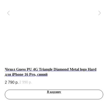
для
Чехол Guess PU 4G Triangle Diamond Metal logo Hard
3D
для iPhone 16 Pro, синий
30
2 990
р.
2 790
р.
В корзину