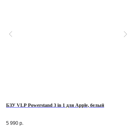
БЗУ VLP Powerstand 3 in 1 для Apple, белый
Че
мя
5 990
р.
2 