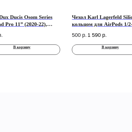
Dux Ducis Osom Series
Чехол Karl Lagerfeld Sili
d Pro 11” (2020-22),
кольцом для AirPods 1/2
й
поколения, белый
р.
500
р.
1 590
р.
В корзину
В корзину