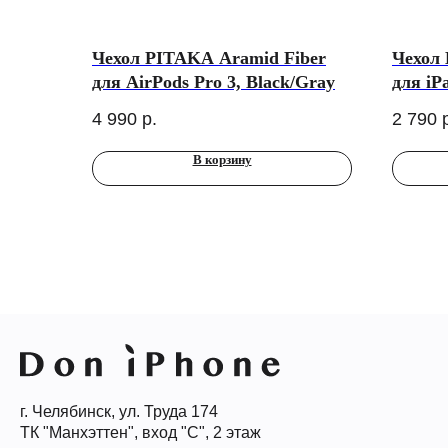
Чехол PITAKA Aramid Fiber
Чехол 
для AirPods Pro 3, Black/Gray
для iPa
чёрны
4 990
р.
2 790
В корзину
г. Челябинск, ул. Труда 174
ТК "Манхэттен", вход "С", 2 этаж