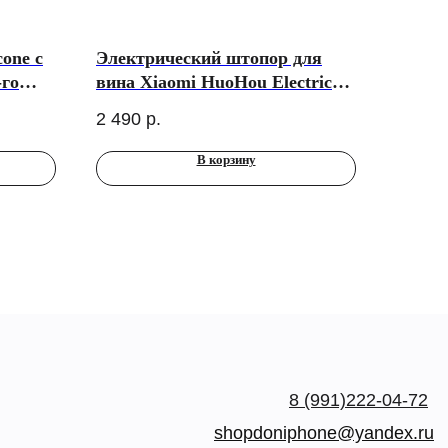
cone с
Электрический штопор для
-го
вина Xiaomi HuoHou Electric
Wine Opener, розовый
2 490
р.
В корзину
8 (991)222-04-72
shopdoniphone@yandex.ru