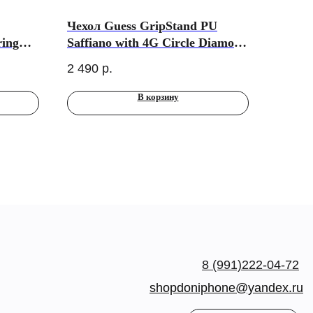
Чехол Guess GripStand PU
ring
Saffiano with 4G Circle Diamond
te для
logo Hard для iPhone 15 Pro
2 490
р.
Max, розовый
В корзину
8 (991)222-04-72
shopdoniphone@yandex.ru