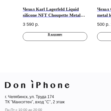
Чехол Karl Lagerfeld Liquid
Чехол 
silicone NFT Choupette Metal
metal 
pin & Camera Hard для iPhone
AirPod
3 590
р.
500
р.
17 Pro Max, Black
розов
В корзину
г. Челябинск, ул. Труда 174
ТК "Манхэттен", вход "С", 2 этаж
Пн-Пт с 10:00 до 20:00