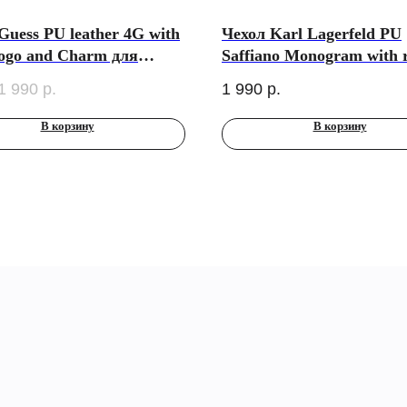
Guess PU leather 4G with
Чехол Karl Lagerfeld PU
logo and Charm для
Saffiano Monogram with 
s 3-го поколения,
NFT Metal Head Choupet
1 990
р.
1 990
р.
ый
AirPods Pro 3, Pink
В корзину
В корзину