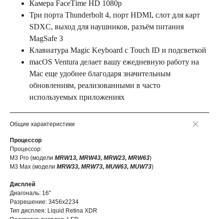
Камера FасеТimе НD 1080p
Три порта Thunderbolt 4, порт НDМІ, слот для карт
SDXC, выход для наушников, разъём питания
MagSafe 3
Клавиатура Magic Keyboard c Touch ID и подсветкой
macOS Ventura делает вашу ежедневную работу на
Мас еще удобнее благодаря значительным
обновлениям, реализованными в часто
используемых приложениях
Общие характеристики
Процессор
Процессор:
M3 Pro (модели
MRW13, MRW43, MRW23, MRW63
)
M3 Max (модели
MRW33, MRW73, MUW63, MUW73
)
Дисплей
Диагональ: 16"
Разрешение: 3456x2234
Тип дисплея: Liquid Retina XDR