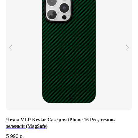
Чехол VLP Kevlar Сase для iPhone 16 Pro, темно-
Че
зеленый (MagSafe)
3 
5 990
р.