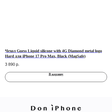
Чехол Guess Liquid silicone with 4G Diamond metal logo
По
Hard для iPhone 17 Pro Max, Black (MagSafe)
50
3 890
р.
3 
В корзину