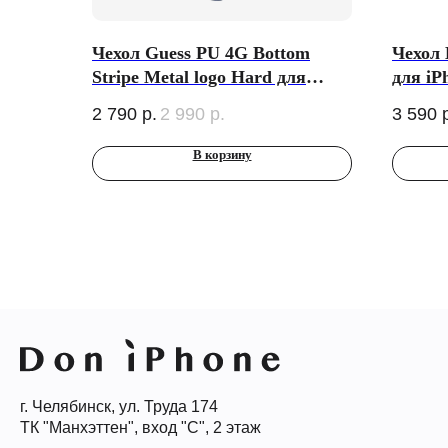
Чехол Guess PU 4G Bottom
Чехол 
Stripe Metal logo Hard для
для iP
iPhone 16, синий
(MagSa
2 790
р.
2 990
р.
3 590
В корзину
г. Челябинск, ул. Труда 174
ТК "Манхэттен", вход "С", 2 этаж