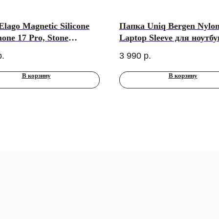
Elago Magnetic Silicone
Папка Uniq Bergen Nylo
hone 17 Pro, Stone
Laptop Sleeve для ноутбу
fe)
14”, черный
р.
3 990
р.
В корзину
В корзину