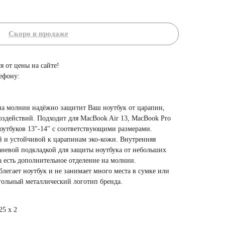
я от цены на сайте!
ефону:
на молнии надёжно защитит Ваш ноутбук от царапин,
оздействий. Подходит для MacBook Air 13, MacBook Pro
ноутбуков 13"-14" с соответствующими размерами.
 и устойчивой к царапинам эко-кожи. Внутренняя
аневой подкладкой для защиты ноутбука от небольших
а есть дополнительное отделение на молнии.
блегает ноутбук и не занимает много места в сумке или
гольный металлический логотип бренда.
25 х 2