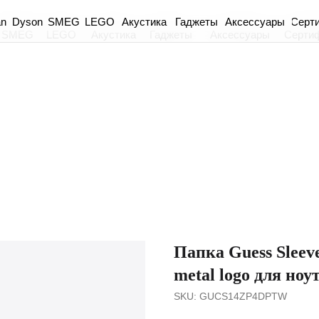
an
Dyson
Акустика
Гаджеты
Аксессуары
Серт
SMEG
LEGO
SMEG
LEGO
Акустика
Гаджеты
Аксессуары
Серти
Папка Guess Sleeve
metal logo для ноу
SKU:
GUCS14ZP4DPTW