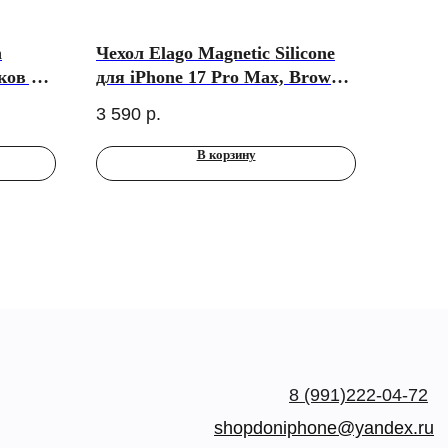
n
Чехол Elago Magnetic Silicone
ков до
для iPhone 17 Pro Max, Brown
(MagSafe)
3 590
р.
В корзину
8 (991)222-04-72
shopdoniphone@yandex.ru