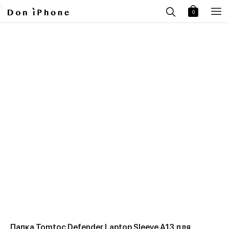
;
0
Папка Tomtoc Defender Laptop Sleeve A13 для