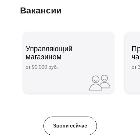
Вакансии
Управляющий
Пр
магазином
ча
от 90 000 руб.
от 
Звони сейчас