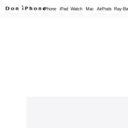
;
iPhone
iPad
Watch
Mac
AirPods
Ray-B
iPhone
iPad
Watch
Mac
AirPods
Ray-Ban
Dyson