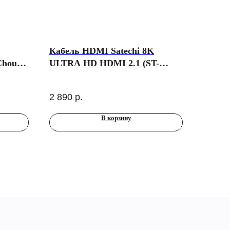
Кабель HDMI Satechi 8K
Choup
ULTRA HD HDMI 2.1 (ST-
one 17
8KHC2MM)
e)
2 890
р.
В корзину