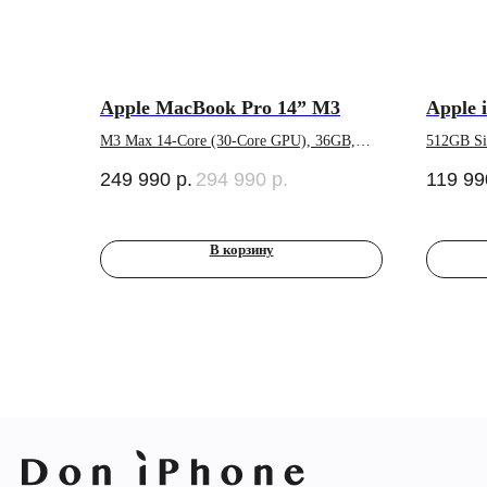
Apple MacBook Pro 14” M3
Apple 
M3 Max 14-Core (30-Core GPU), 36GB,
512GB Si
1TB SSD, (MRX43) Space Black
249 990
р.
294 990
р.
119 99
В корзину