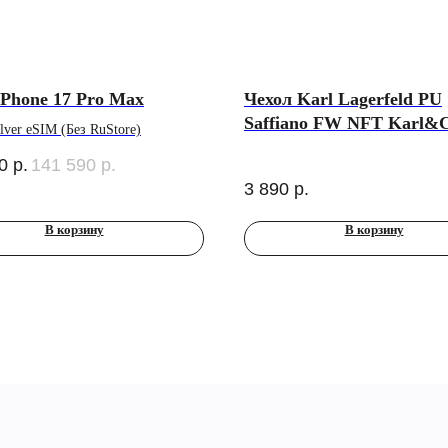
iPhone 17 Pro Max
Чехол Karl Lagerfeld PU
Saffiano FW NFT Karl&
lver eSIM (Без RuStore)
metal&Cam Hard для iPh
0
р.
141 590
р.
Pro Max, Orange (MagSaf
3 890
р.
В корзину
В корзину