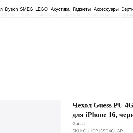
an
Dyson
Акустика
Гаджеты
Аксессуары
Серт
SMEG
LEGO
SMEG
LEGO
Акустика
Гаджеты
Аксессуары
Серти
Чехол Guess PU 4G
для iPhone 16, че
Guess
SKU:
GUHCP16SG4GLGR