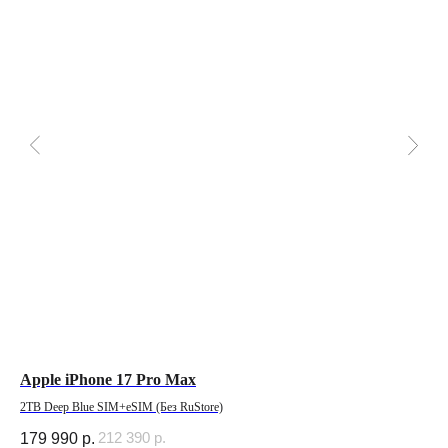
Apple iPhone 17 Pro Max
Че
13
2TB Deep Blue SIM+eSIM (Без RuStore)
212 390
р.
179 990
р.