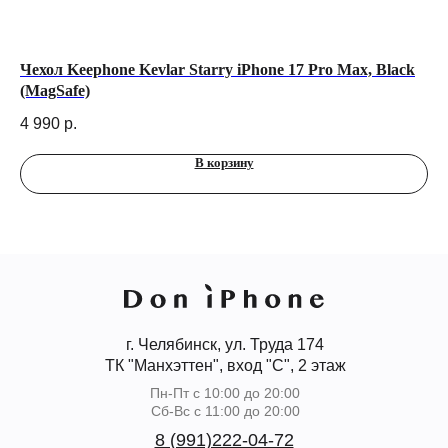
Чехол Keephone Kevlar Starry iPhone 17 Pro Max, Black
Че
(MagSafe)
(2
4 990
р.
2 
В корзину
г. Челябинск, ул. Труда 174
ТК "Манхэттен", вход "С", 2 этаж
Пн-Пт с 10:00 до 20:00
Сб-Вс с 11:00 до 20:00
8 (991)222-04-72