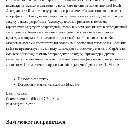
Оригинальный чехол популярной торговой марки Guess выполнен в виде
накладки из "жидкого силикона" с приятным на ощупь покрытием soft-touch.
Для деликатной защиты внутренняя сторона имеет бархатистое покрытие из
микрофибры. Приподнятая рамка вокруг камеры обеспечит дополнительную
защиту вашего устройства. Аксессуар плотно прилегает к телефону и
гарантирует защиту от повреждений, которые могут возникнуть в повседневной
эксплуатации. Боковые клавиши дублируются встроенными заглушками,
предохраняющими от попадания загрязнений, частиц пыли и влаги. Все
отверстия идеально соответствуют разъемам и элементам управления. Толщина
кейса не препятствует nfc сигналу. Благодаря встроенному магниту MagSafe вы
сможете легко подключить беспроводную зарядку, картхолдер и другие
аксессуары с креплением магсэйф. Дизайн дополнен фирменным металлическим
логотипом. Поставляется в оригинальной подарочной упаковке CG Mobile.
Не скользит в руках
Встроенный магнитный модуль MagSafe
Цвет: Розовый
Совместимость: iPhone 17 Pro Max
Вид защиты: Чехол
Вам может понравиться