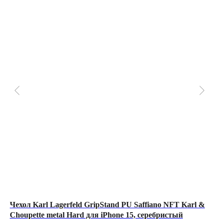
Чехол Karl Lagerfeld GripStand PU Saffiano NFT Karl &
Че
Choupette metal Hard для iPhone 15, серебристый
Me