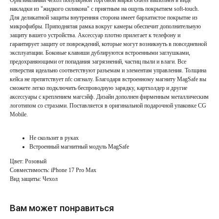
Оригинальный чехол популярной торговой марки Guess выполнен в виде
накладки из "жидкого силикона" с приятным на ощупь покрытием soft-touch.
Для деликатной защиты внутренняя сторона имеет бархатистое покрытие из
микрофибры. Приподнятая рамка вокруг камеры обеспечит дополнительную
защиту вашего устройства. Аксессуар плотно прилегает к телефону и
гарантирует защиту от повреждений, которые могут возникнуть в повседневной
эксплуатации. Боковые клавиши дублируются встроенными заглушками,
предохраняющими от попадания загрязнений, частиц пыли и влаги. Все
отверстия идеально соответствуют разъемам и элементам управления. Толщина
кейса не препятствует nfc сигналу. Благодаря встроенному магниту MagSafe вы
сможете легко подключить беспроводную зарядку, картхолдер и другие
аксессуары с креплением магсэйф. Дизайн дополнен фирменным металлическим
логотипом со стразами. Поставляется в оригинальной подарочной упаковке CG
Mobile.
Не скользит в руках
Встроенный магнитный модуль MagSafe
Цвет: Розовый
Совместимость: iPhone 17 Pro Max
Вид защиты: Чехол
Вам может понравиться