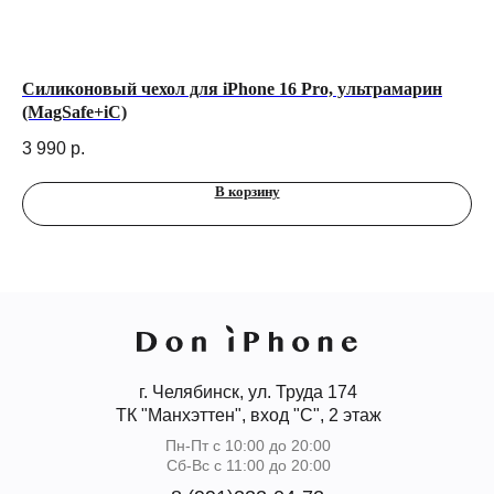
7
Силиконовый чехол для iPhone 16 Pro, ультрамарин
Че
(MagSafe+iC)
Ai
3 990
р.
1 
В корзину
г. Челябинск, ул. Труда 174
ТК "Манхэттен", вход "С", 2 этаж
Пн-Пт с 10:00 до 20:00
Сб-Вс с 11:00 до 20:00