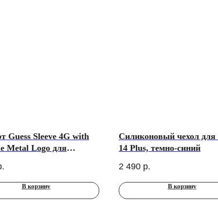
т Guess Sleeve 4G with
Силиконовый чехол для 
le Metal Logo для
14 Plus, темно-синий
ков до 14”, черный
р.
2 490
р.
В корзину
В корзину