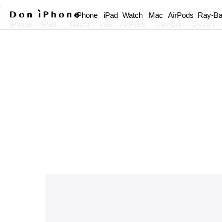
;
iPhone
iPad
Watch
Mac
AirPods
Ray-B
iPhone
iPad
Watch
Mac
AirPods
Ray-Ban
Dyson