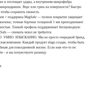
ие и поглощает удары, а внутренняя микрофибра
микроцарапин. Ворс или грязь на поверхности? Быстро
 чтобы сохранить свежесть.
аем + поддержка MagSafe — полное покрытие защищает
и кнопки; точные бортики толщиной 1 мм приподнимают
хностью. Тонкий профиль поддерживает беспроводную
Safe — снимать чехол не требуется.
. УМНО. ИЗЫСКАННО. Мы не просто очередной бренд,
ская компания. Каждый продукт elago создан, чтобы быть
бным для повседневной жизни. Если нам что-то не
ём – и вы почувствуете разницу.
x