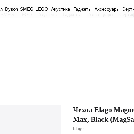
an
Dyson
Акустика
Гаджеты
Аксессуары
Серт
SMEG
LEGO
SMEG
LEGO
Акустика
Гаджеты
Аксессуары
Серти
Чехол Elago Magnet
Max, Black (MagSa
Elago