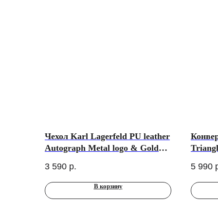
Чехол Karl Lagerfeld PU leather
Конвер
Autograph Metal logo & Gold
Triang
camera Hard для iPhone 17 Pro
ноутбу
3 590
р.
5 990
Max, Black
В корзину