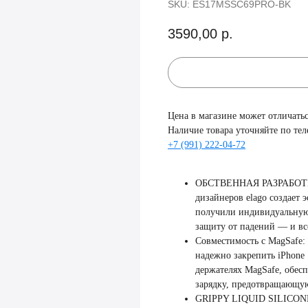
SKU:
ES17MSSC69PRO-BK
3590,00
р.
Цена в магазине может отличатьс
Наличие товара уточняйте по тел
+7 (991) 222-04-72
ОБСТВЕННАЯ РАЗРАБОТКА 
дизайнеров elago создает 
получили индивидуальную
защиту от падений — и все
Совместимость с MagSafe:
надежно закрепить iPhone
держателях MagSafe, обе
зарядку, предотвращающу
GRIPPY LIQUID SILICONE