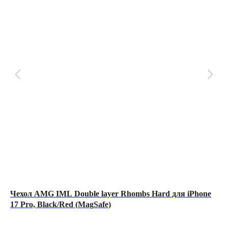
Чехол AMG IML Double layer Rhombs Hard для iPhone
Че
17 Pro, Black/Red (MagSafe)
Ka