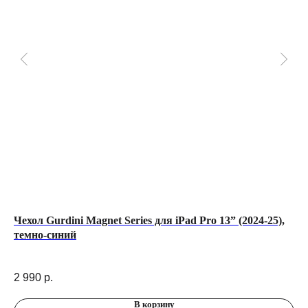
Чехол Gurdini Magnet Series для iPad Pro 13” (2024-25),
На
темно-синий
St
ck
2 990
р.
4 
В корзину