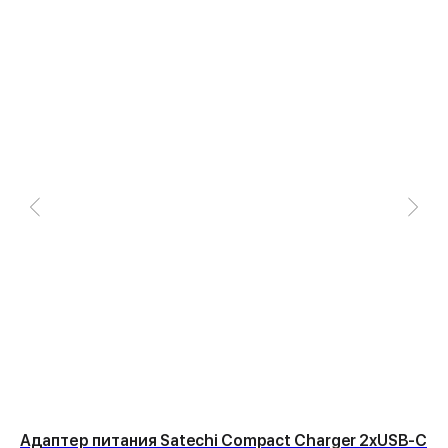
Адаптер питания Satechi Compact Charger 2хUSB-C
Че