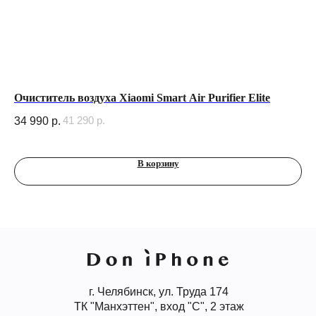
Очиститель воздуха Xiaomi Smart Air Purifier Elite
Ко
41 290
р.
34 990
р.
22
В корзину
г. Челябинск, ул. Труда 174
ТК "Манхэттен", вход "С", 2 этаж