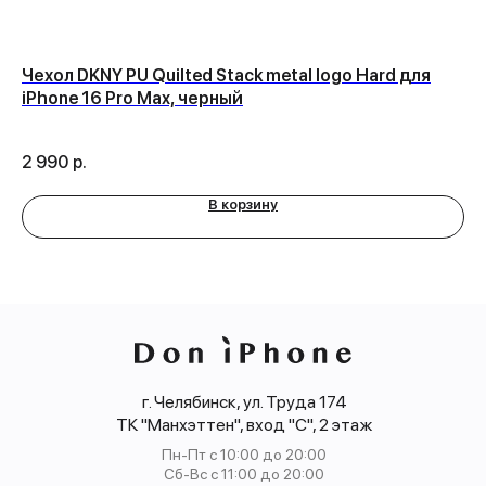
Чехол DKNY PU Quilted Stack metal logo Hard для
За
iPhone 16 Pro Max, черный
Al
се
2 990
р.
1 
В корзину
г. Челябинск, ул. Труда 174
ТК "Манхэттен", вход "С", 2 этаж
Пн-Пт с 10:00 до 20:00
Сб-Вс с 11:00 до 20:00