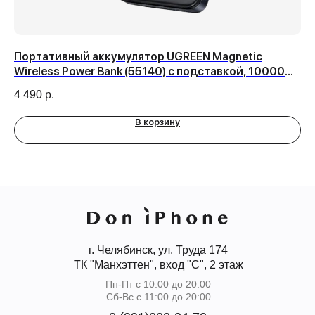
e
Портативный аккумулятор UGREEN Magnetic
Че
Wireless Power Bank (55140) с подставкой, 10000
ca
мАч
4 490
р.
3 
В корзину
г. Челябинск, ул. Труда 174
ТК "Манхэттен", вход "С", 2 этаж
Пн-Пт с 10:00 до 20:00
Сб-Вс с 11:00 до 20:00