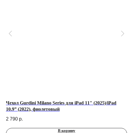
Чехол Gurdini Milano Series для iPad 11" (2025)/iPad
Че
10.9” (2022), фиолетовый
(M
2 790
р.
3 
В корзину