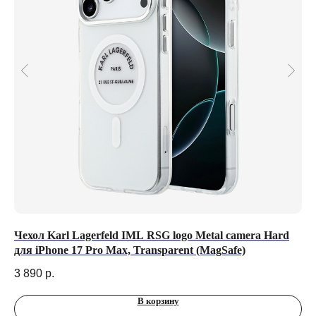
ля
Чехол Karl Lagerfeld IML RSG logo Metal camera Hard
Ко
для iPhone 17 Pro Max, Transparent (MagSafe)
iP
3 890
р.
2 
В корзину