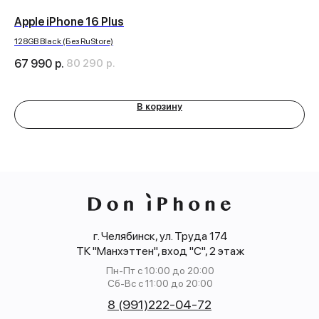
s
Apple iPhone 16 Plus
Па
дл
128GB Black (Без RuStore)
67 990
р.
80 290
р.
4 
В корзину
г. Челябинск, ул. Труда 174
ТК "Манхэттен", вход "С", 2 этаж
Пн-Пт с 10:00 до 20:00
Сб-Вс с 11:00 до 20:00
8 (991)222-04-72