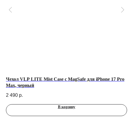
Чехол VLP LITE Mist Case с MagSafe для iPhone 17 Pro
Че
Max, черный
17
2 490
р.
5 
В корзину