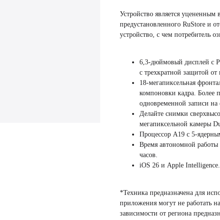
Устройство является уцененным в
предустановленного RuStore и о
устройство, с чем потребитель оз
6,3-дюймовый дисплей с Pr
с трехкратной защитой от 
18-мегапиксельная фронтал
компоновки кадра. Более 
одновременной записи на 
Делайте снимки сверхвыс
мегапиксельной камеры Du
Процессор A19 с 5-ядерны
Время автономной работы 
часов.
iOS 26 и Apple Intelligen
*Техника предназначена для исп
приложения могут не работать н
зависимости от региона предназ