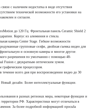
 связи с наличием недостатка в виде отсутствия
тсутствием технической возможности его установки на
накомлен и согласен.
oMotion до 120 Гц. Фронтальная панель Ceramic Shield 2
царапин. Корпус из алюминия и стекла.
ьная камера Center Stage. Гибкие возможности
продуманные групповые селфи, двойная съемка видео для
фронтальную и основную камеры и многое другое.
окого разрешения по умолчанию с помощью 48-
al Fusion с двукратным оптическим зумом.
м графическим процессором.
в течение всего дня при воспроизведении видео до 30
ce. Новый дизайн. Более интеллектуальные функции.
ользования в разных регионах мира, некоторые функции и
а территории РФ. Характеристики могут отличаться в
начения. За более подробной информацией просьба