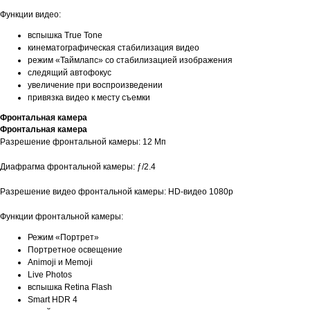
Функции видео:
вспышка True Tone
кинематографическая стабилизация видео
режим «Таймлапс» со стабили­зацией изображения
следящий автофокус
увеличение при воспроизведении
привязка видео к месту съемки
Фронтальная камера
Фронтальная камера
Разрешение фронтальной камеры: 12 Мп
Диафрагма фронтальной камеры: ƒ/2.4
Разрешение видео фронтальной камеры: HD-видео 1080p
Функции фронтальной камеры:
Режим «Портрет»
Портретное освещение
Animoji и Memoji
Live Photos
вспышка Retina Flash
Smart HDR 4