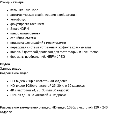
Функции камеры
вспышка True Tone
автоматическая стабилизация изображения
автофокус
фокусировка касанием
Smart HDR 4
панорамная съемка
серийная съемка
привязка фотографий к месту съемки
передовая система устранения эффекта красных глаз
широкий цветовой диапазон для фотографий и Live Photos
форматы изображений: HEIF и JPEG
Видео
Запись видео
Разрешение видео:
HD-видео 720p с частотой 30 кадров/ с
HD-видео 1080p с частотой 25, 30 или 60 кадров/ с
4K с частотой 24, 25, 30 или 60 кадров/ с
ProRes до 180 с частотой 30 кадров/ с
Разрешение замедленного видео: HD-видео 1080р с частотой 120 и 240
кадров/ с