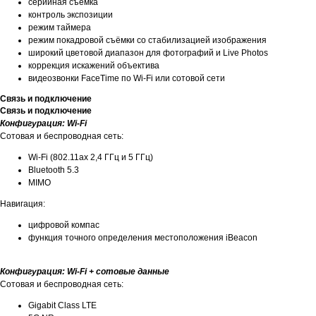
серийная съемка
контроль экспозиции
режим таймера
режим покадровой съёмки со стабилизацией изображения
широкий цветовой диапазон для фотографий и Live Photos
коррекция искажений объектива
видеозвонки FaceTime по Wi‑Fi или сотовой сети
Связь и подключение
Связь и подключение
Конфигурация: Wi-Fi
Сотовая и беспроводная сеть:
Wi-Fi (802.11ax 2,4 ГГц и 5 ГГц)
Bluetooth 5.3
MIMO
Навигация:
цифровой компас
функция точного определения местоположения iBeacon
Конфигурация: Wi-Fi + сотовые данные
Сотовая и беспроводная сеть:
Gigabit Class LTE