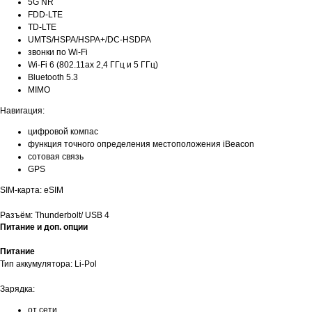
5G NR
FDD-LTE
TD-LTE
UMTS/HSPA/HSPA+/DC‑HSDPA
звонки по Wi-Fi
Wi-Fi 6 (802.11ax 2,4 ГГц и 5 ГГц)
Bluetooth 5.3
MIMO
Навигация:
цифровой компас
функция точного определения местоположения iBeacon
cотовая связь
GPS
SIM-карта: eSIM
Разъём: Thunderbolt/ USB 4
Питание и доп. опции
Питание
Тип аккумулятора: Li-Pol
Зарядка:
от сети