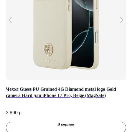
),
Чехол Guess PU Grained 4G Diamond metal logo Gold
По
camera Hard для iPhone 17 Pro, Beige (MagSafe)
Бел
7 
3 890
р.
В корзину