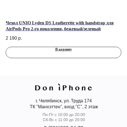
ro
Чехол UNIQ Lyden DS Leatherette with handstrap для
Че
AirPods Pro 2-го поколения, бежевый/зеленый
(M
2 190
р.
2 
В корзину
г. Челябинск, ул. Труда 174
ТК "Манхэттен", вход "С", 2 этаж
Пн-Пт с 10:00 до 20:00
Сб-Вс с 11:00 до 20:00