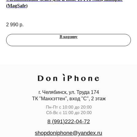
(MagSafe)
1TB
12
2 990
р.
В корзину
г. Челябинск, ул. Труда 174
ТК "Манхэттен", вход "С", 2 этаж
Пн-Пт с 10:00 до 20:00
Сб-Вс с 11:00 до 20:00
8 (991)222-04-72
shopdoniphone@yandex.ru