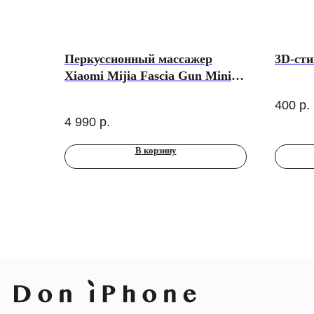
Перкуссионный массажер
3D-сти
Xiaomi Mijia Fascia Gun Mini
2C, светло-серый
400
р.
4 990
р.
В корзину