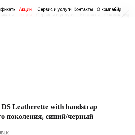
ификаты
Акции
Сервис и услуги
Контакты
О компании
фикаты
Акции
Сервисы и услуги
Контакты
О компании
DS Leatherette with handstrap
-го поколения, синий/черный
UBLK