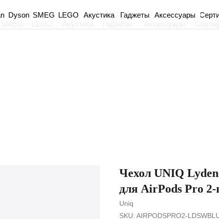
an
Dyson
Акустика
Гаджеты
Аксессуары
Серт
SMEG
LEGO
SMEG
LEGO
Акустика
Гаджеты
Аксессуары
Серти
Чехол UNIQ Lyden 
для AirPods Pro 2
Uniq
SKU:
AIRPODSPRO2-LDSWBL