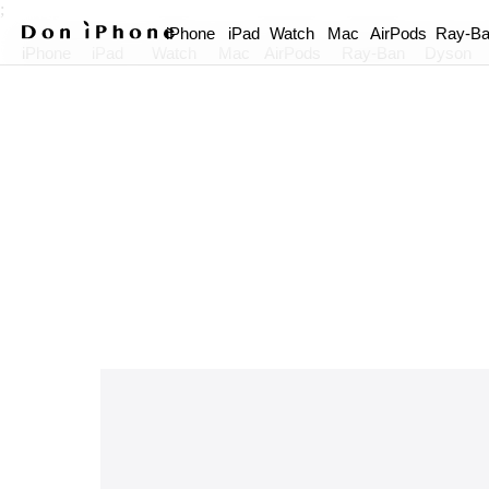
;
iPhone
iPad
Watch
Mac
AirPods
Ray-B
iPhone
iPad
Watch
Mac
AirPods
Ray-Ban
Dyson