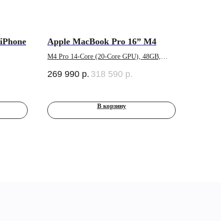
iPhone
Apple MacBook Pro 16” M4
M4 Pro 14-Core (20-Core GPU), 48GB,
512GB SSD, (MX2U3) Silver
269 990
р.
318 590
р.
В корзину