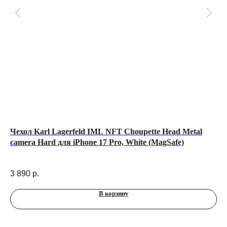
Чехол Karl Lagerfeld IML NFT Choupette Head Metal
Ap
camera Hard для iPhone 17 Pro, White (MagSafe)
M5
Bla
22
3 890
р.
В корзину