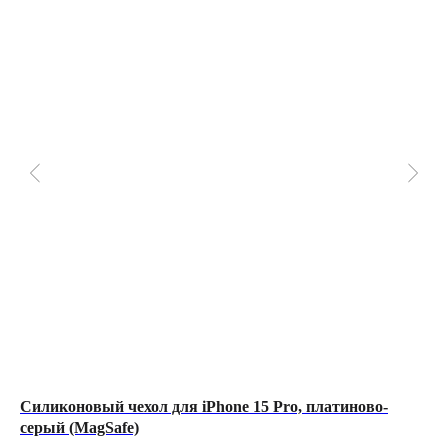
4",
Силиконовый чехол для iPhone 15 Pro, платиново-
За
серый (MagSafe)
Al