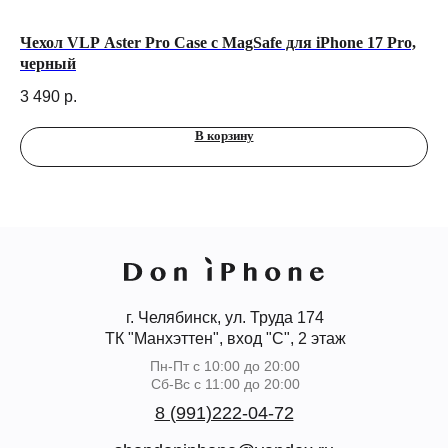
Чехол VLP Aster Pro Case с MagSafe для iPhone 17 Pro,
БС
черный
fo
3 490
р.
6 
В корзину
г. Челябинск, ул. Труда 174
ТК "Манхэттен", вход "С", 2 этаж
Пн-Пт с 10:00 до 20:00
Сб-Вс с 11:00 до 20:00
8 (991)222-04-72