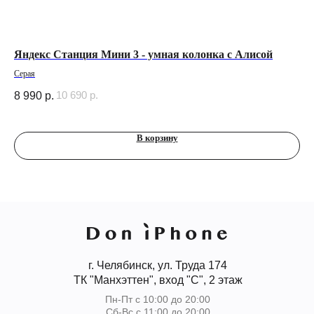
Яндекс Станция Мини 3 - умная колонка с Алисой
Че
Me
Серая
10 690
р.
8 990
р.
2 
В корзину
г. Челябинск, ул. Труда 174
ТК "Манхэттен", вход "С", 2 этаж
Пн-Пт с 10:00 до 20:00
Сб-Вс с 11:00 до 20:00