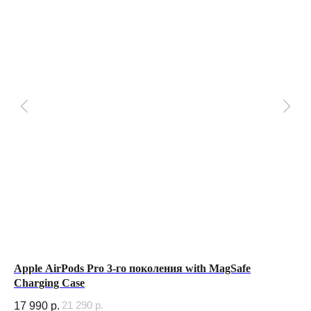
Apple AirPods Pro 3-го поколения with MagSafe
Пр
Charging Case
iP
21 290
р.
17 990
р.
2 