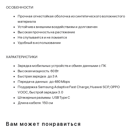
ОСОБЕННОСТИ
Прочная огнестойкая оболочка из синтетического волокнистого
материала
Устойчив к внешним воздействиям и долговечен
Высокая прочность на растяжение
Не спутывается и не ломается
Удобный в использовании
ХАРАКТЕРИСТИКИ
Зарядка мобильных устройств и обмен данными с ПК
Высокая мощность: 60 Вт
Быстрая зарядка: до 3 A
Передача данных: до 480 Mbps
Поддержка Samsung Adaptive Fast Charge, Huawei SCP, OPPO
VOOC, быстрой зарядки 3.0
Штекерные разъемы: USB Type C
Длина кабеля: 150 см
Вам может понравиться