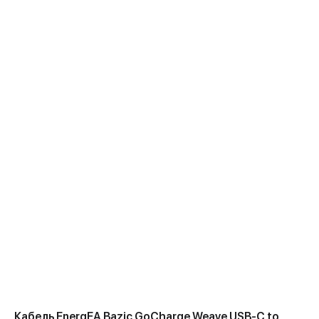
Кабель EnergEA Bazic GoCharge Weave USB-C to