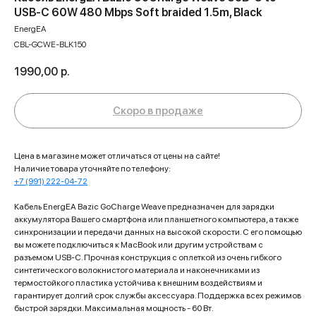
USB-C 60W 480 Mbps Soft braided 1.5m, Black
EnergEA
CBL-GCWE-BLK150
1990,00
р.
Цена в магазине может отличаться от цены на сайте!
Наличие товара уточняйте по телефону:
+7 (991) 222-04-72
Кабель EnergEA Bazic GoCharge Weave предназначен для зарядки
аккумулятора Вашего смартфона или планшетного компьютера, а также
синхронизации и передачи данных на высокой скорости. С его помощью
вы можете подключиться к MacBook или другим устройствам с
разъемом USB-C. Прочная конструкция с оплеткой из очень гибкого
синтетического волокнистого материала и наконечниками из
термостойкого пластика устойчива к внешним воздействиям и
гарантирует долгий срок службы аксессуара. Поддержка всех режимов
быстрой зарядки. Максимальная мощность - 60 Вт.