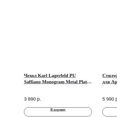
Чехол Karl Lagerfeld PU
Стилус
Saffiano Monogram Metal Plate
для Ap
logo Hard для iPhone 17 Pro
розов
Max, Black (MagSafe)
3 890
р.
5 990
В корзину