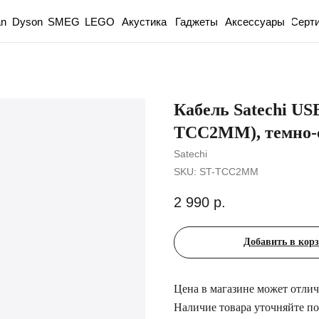
an
Dyson
Акустика
Гаджеты
Аксессуары
Серт
SMEG
LEGO
Кабель Satechi US
TCC2MM), темно-
Satechi
SKU:
ST-TCC2MM
2 990
р.
Добавить в кор
Цена в магазине может отлича
Наличие товара уточняйте по